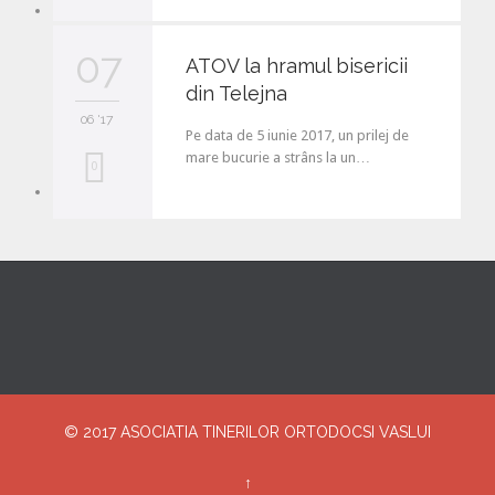
o
v
07
ATOV la hramul bisericii
e
din Telejna
i
06 '17
Pe data de 5 iunie 2017, un prilej de
t
mare bucurie a strâns la un…
L
0
o
v
e
i
t
© 2017
ASOCIATIA TINERILOR ORTODOCSI VASLUI
↑