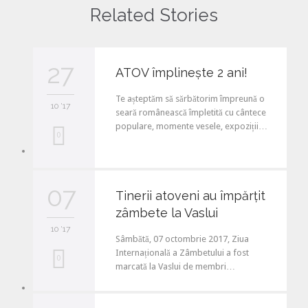
Related Stories
27
ATOV împlinește 2 ani!
Te așteptăm să sărbătorim împreună o
10 '17
seară românească împletită cu cântece
populare, momente vesele, expoziții…
L
0
o
v
07
Tinerii atoveni au împărțit
e
zâmbete la Vaslui
i
10 '17
Sâmbătă, 07 octombrie 2017, Ziua
t
Internațională a Zâmbetului a fost
L
0
marcată la Vaslui de membri…
o
v