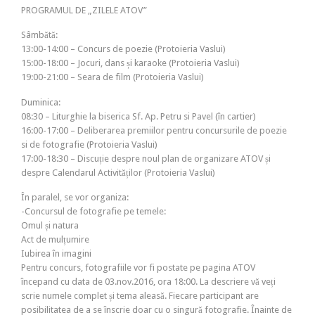
PROGRAMUL DE „ZILELE ATOV”
Sâmbătă:
13:00-14:00 – Concurs de poezie (Protoieria Vaslui)
15:00-18:00 – Jocuri, dans și karaoke (Protoieria Vaslui)
19:00-21:00 – Seara de film (Protoieria Vaslui)
Duminica:
08:30 – Liturghie la biserica Sf. Ap. Petru si Pavel (în cartier)
16:00-17:00 – Deliberarea premiilor pentru concursurile de poezie
si de fotografie (Protoieria Vaslui)
17:00-18:30 – Discuție despre noul plan de organizare ATOV și
despre Calendarul Activităților (Protoieria Vaslui)
În paralel, se vor organiza:
-Concursul de fotografie pe temele:
Omul și natura
Act de mulțumire
Iubirea în imagini
Pentru concurs, fotografiile vor fi postate pe pagina ATOV
începand cu data de 03.nov.2016, ora 18:00. La descriere vă veți
scrie numele complet și tema aleasă. Fiecare participant are
posibilitatea de a se înscrie doar cu o singură fotografie. Înainte de