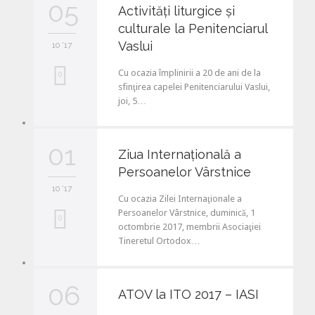
05
Activităţi liturgice şi
e
culturale la Penitenciarul
i
Vaslui
10 '17
t
Cu ocazia împlinirii a 20 de ani de la
L
0
sfinţirea capelei Penitenciarului Vaslui,
o
joi, 5…
v
e
01
Ziua Internaţională a
i
Persoanelor Vârstnice
10 '17
t
Cu ocazia Zilei Internaţionale a
Persoanelor Vârstnice, duminică, 1
L
0
octombrie 2017, membrii Asociaţiei
Tineretul Ortodox…
o
v
06
e
ATOV la ITO 2017 – IASI
i