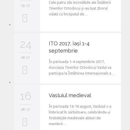
Cele patru zile incredibile ale Întâlnirii
09 '17
t
Tinerilor Ortodocși și-au luat zborul
odată cu începutul de…
L
1
o
v
24
ITO 2017, Iași 1-4
e
septembrie
i
08 '17
În perioada 1-4 septembrie 2017,
t
Asociația Tinerilor Ortodocși Vaslui va
L
0
participa la Întâlnirea Internațională a…
o
v
16
Vasluiul medieval
e
În perioada 14-16 august, Vasluiul s-a
i
08 '17
îmbrăcat în sărbătoare, celebrându-și
t
festivitățile medievale alături de
L
0
membrii…