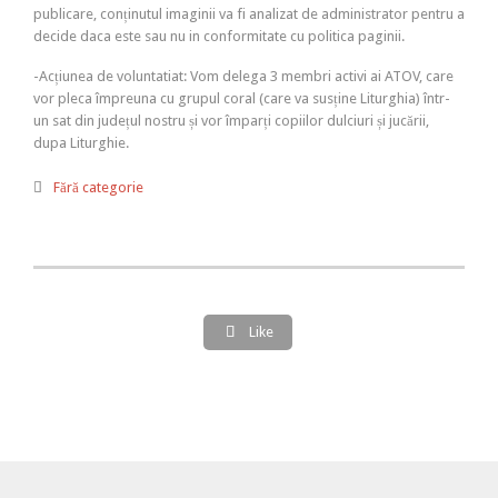
publicare, conținutul imaginii va fi analizat de administrator pentru a
decide daca este sau nu in conformitate cu politica paginii.
-Acțiunea de voluntatiat: Vom delega 3 membri activi ai ATOV, care
vor pleca împreuna cu grupul coral (care va susține Liturghia) într-
un sat din județul nostru și vor împarți copiilor dulciuri și jucării,
dupa Liturghie.
Category

Fără categorie
Like
